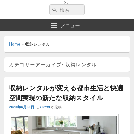
を。
検
検
索:
索
メニュー
Home
»
収納レンタル
カテゴリーアーカイブ:
収納レンタル
収納レンタルが変える都市生活と快適
空間実現の新たな収納スタイル
2025年8月31日
に
Giotto
が投稿