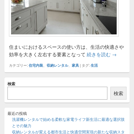
住まいにおけるスペースの使い方は、生活の快適さや
収納レン
効率を大きく左右する要素となって
続きを読む
→
カテゴリー:
住宅内装
、
収納レンタル
、
家具
|
タグ:
生活
メ
検索
イ
ン
検索
サ
イ
ド
バ
最近の投稿
ー
洗濯機レンタルで始める柔軟な家電ライフ新生活に最適な選択肢
ウ
とその魅力
ィ
収納レンタルが変える都市生活と快適空間実現の新たな収納スタ
ジ